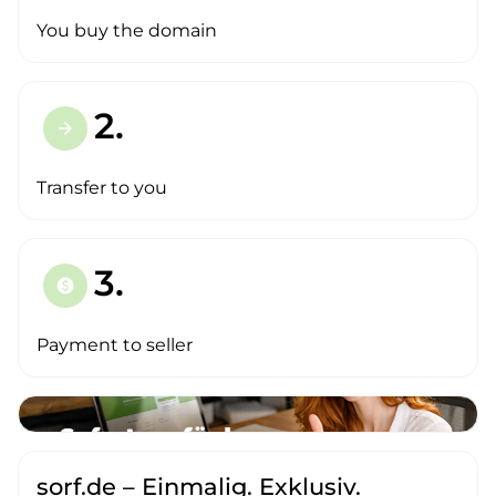
You buy the domain
2.
arrow_forward
Transfer to you
3.
paid
Payment to seller
sorf.de – Einmalig. Exklusiv.