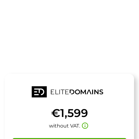
The domain
sorf.de
is for sale
€1,599
info_outline
without VAT.