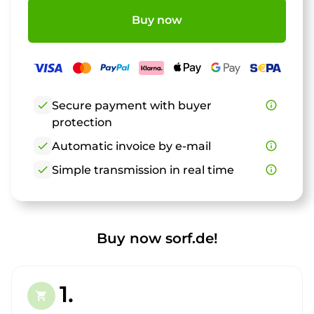
Buy now
check
Secure payment with buyer
info_outline
protection
check
Automatic invoice by e-mail
info_outline
check
Simple transmission in real time
info_outline
Buy now sorf.de!
1.
shopping_cart