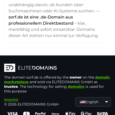
unabhängig davon, ob Kunden über
Suchmaschinen oder KI-Systeme suchen. —
sorf.de ist eine .de-Domain aus
professionellem Direktbestand
– klar,
merkfähig und sofort einsetzbar. Domains
dieser Art stehen nur einmal zur Verfügung.
The domain
sorf.de
is offered by the
owner
on the
domain
marketplace
and sold via ELITEDOMAINS GmbH as
trustee
. The technology for selling
domains
is used for
this purpose.
Imprint
English
© 2026 ELITEDOMAINS GmbH